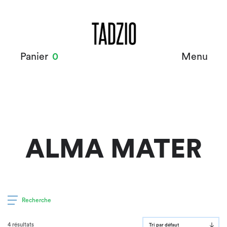
Panier
0
Menu
ALMA MATER
Recherche
4 résultats
Tri par défaut