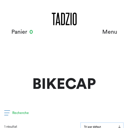
Panier
0
Menu
BIKECAP
Recherche
1 résultat
Tri par défaut