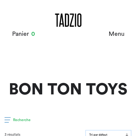
Panier
0
Menu
BON TON TOYS
Recherche
3 résultats
Tri par défaut