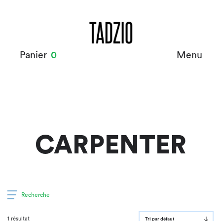
Panier
0
Menu
CARPENTER
Recherche
1 résultat
Tri par défaut