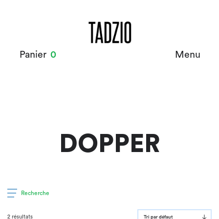
Panier
0
Menu
DOPPER
Recherche
2 résultats
Tri par défaut