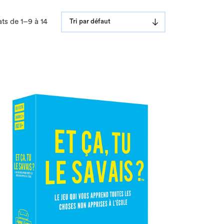
ts de 1–9 à 14
Tri par défaut