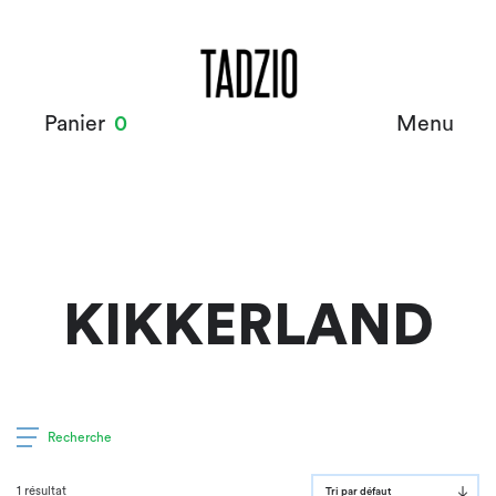
Panier
0
Menu
KIKKERLAND
Recherche
1 résultat
Tri par défaut