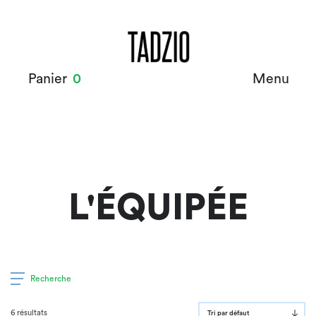
Panier
0
Menu
L'ÉQUIPÉE
Recherche
6 résultats
Tri par défaut