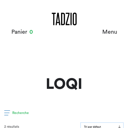
Panier
0
Menu
LOQI
Recherche
2 résultats
Tri par défaut