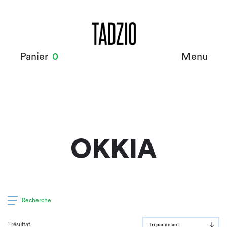
Panier
0
Menu
OKKIA
Recherche
1 résultat
Tri par défaut