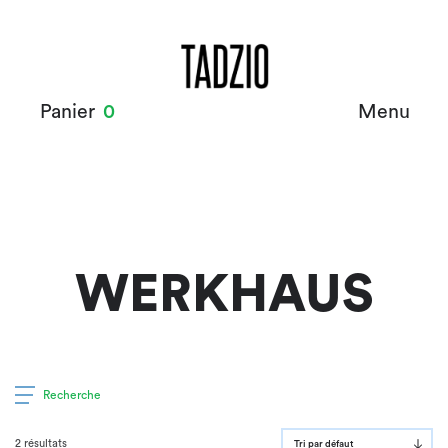
Panier
0
Menu
WERKHAUS
Recherche
2 résultats
Tri par défaut