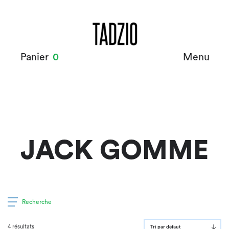
Panier
0
Menu
JACK GOMME
Recherche
4 résultats
Tri par défaut