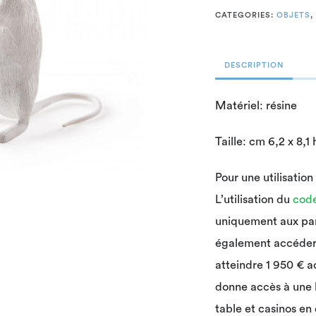
CATEGORIES:
OBJETS
,
DESCRIPTION
Matériel: résine
Taille: cm 6,2 x 8,1 
Pour une utilisatio
L’utilisation du
code
uniquement aux pari
également accéder 
atteindre 1 950 € a
donne accès à une l
table et casinos en