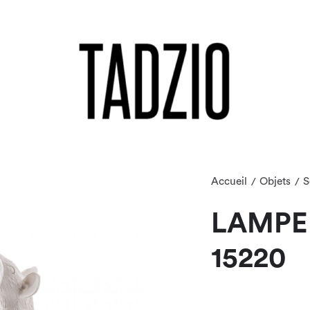
Accueil
Objets
S
/
/
LAMPE
15220