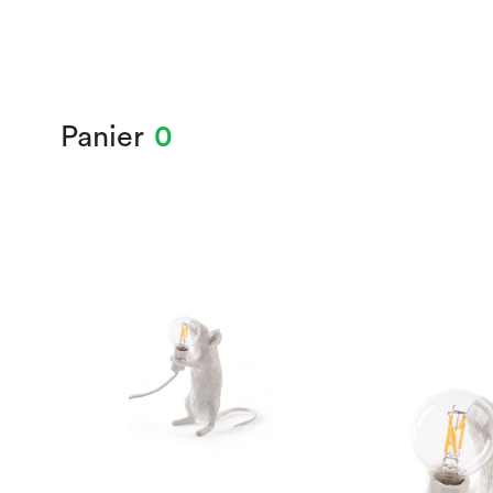
Panier
0