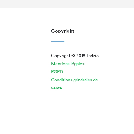
Copyright
Copyright © 2018 Tadzio
Mentions légales
RGPD
Conditions générales de
vente