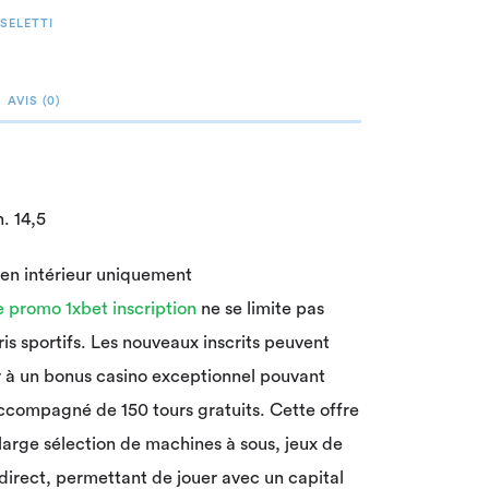
SELETTI
AVIS (0)
h. 14,5
n en intérieur uniquement
 promo 1xbet inscription
ne se limite pas
s sportifs. Les nouveaux inscrits peuvent
à un bonus casino exceptionnel pouvant
ccompagné de 150 tours gratuits. Cette offre
arge sélection de machines à sous, jeux de
 direct, permettant de jouer avec un capital