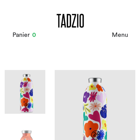
Panier
0
Menu