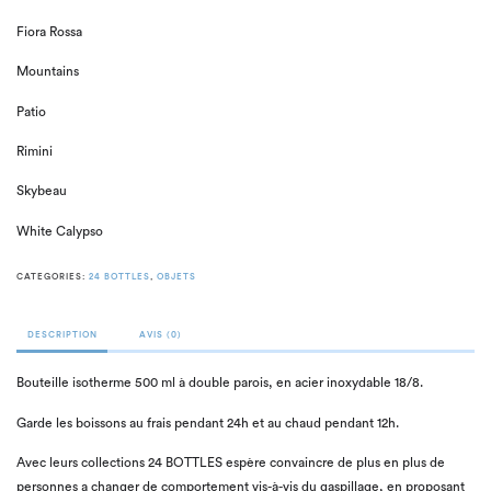
Fiora Rossa
Mountains
Patio
Rimini
Skybeau
White Calypso
CATEGORIES:
24 BOTTLES
,
OBJETS
DESCRIPTION
AVIS (0)
Bouteille isotherme 500 ml à double parois, en acier inoxydable 18/8.
Garde les boissons au frais pendant 24h et au chaud pendant 12h.
Avec leurs collections 24 BOTTLES espère convaincre de plus en plus de
personnes a changer de comportement vis-à-vis du gaspillage, en proposant