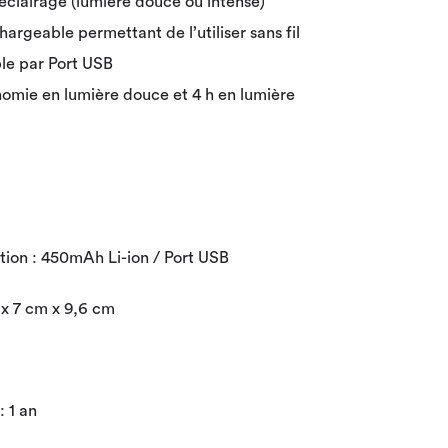
’éclairage (lumière douce ou intense)
hargeable permettant de l’utiliser sans fil
le par Port USB
nomie en lumière douce et 4 h en lumière
tion : 450mAh Li-ion / Port USB
 x 7 cm x 9,6 cm
: 1 an