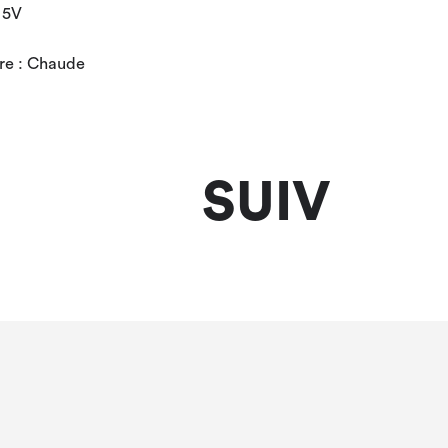
 5V
ère : Chaude
SUIV